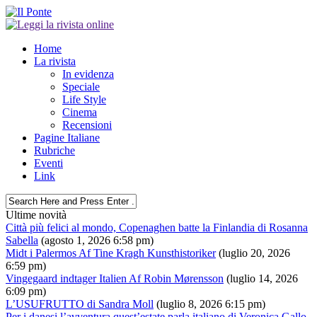
Home
La rivista
In evidenza
Speciale
Life Style
Cinema
Recensioni
Pagine Italiane
Rubriche
Eventi
Link
Ultime novità
Città più felici al mondo, Copenaghen batte la Finlandia di Rosanna
Sabella
(agosto 1, 2026 6:58 pm)
Midt i Palermos Af Tine Kragh Kunsthistoriker
(luglio 20, 2026
6:59 pm)
Vingegaard indtager Italien Af Robin Mørensson
(luglio 14, 2026
6:09 pm)
L’USUFRUTTO di Sandra Moll
(luglio 8, 2026 6:15 pm)
Per i danesi l’avventura quest’estate parla italiano di Veronica Gallo