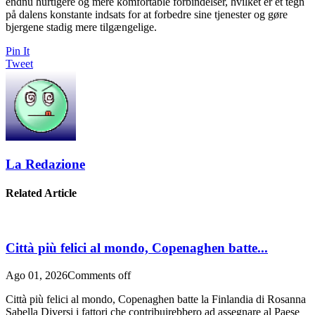
endnu hurtigere og mere komfortable forbindelser, hvilket er et tegn
på dalens konstante indsats for at forbedre sine tjenester og gøre
bjergene stadig mere tilgængelige.
Pin It
Tweet
La Redazione
Related Article
Città più felici al mondo, Copenaghen batte...
Ago 01, 2026
Comments off
Città più felici al mondo, Copenaghen batte la Finlandia di Rosanna
Sabella Diversi i fattori che contribuirebbero ad assegnare al Paese