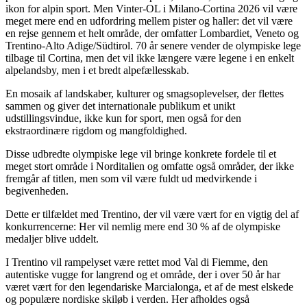
ikon for alpin sport. Men Vinter-OL i Milano-Cortina 2026 vil være
meget mere end en udfordring mellem pister og haller: det vil være
en rejse gennem et helt område, der omfatter Lombardiet, Veneto og
Trentino-Alto Adige/Südtirol. 70 år senere vender de olympiske lege
tilbage til Cortina, men det vil ikke længere være legene i en enkelt
alpelandsby, men i et bredt alpefællesskab.
En mosaik af landskaber, kulturer og smagsoplevelser, der flettes
sammen og giver det internationale publikum et unikt
udstillingsvindue, ikke kun for sport, men også for den
ekstraordinære rigdom og mangfoldighed.
Disse udbredte olympiske lege vil bringe konkrete fordele til et
meget stort område i Norditalien og omfatte også områder, der ikke
fremgår af titlen, men som vil være fuldt ud medvirkende i
begivenheden.
Dette er tilfældet med Trentino, der vil være vært for en vigtig del af
konkurrencerne: Her vil nemlig mere end 30 % af de olympiske
medaljer blive uddelt.
I Trentino vil rampelyset være rettet mod Val di Fiemme, den
autentiske vugge for langrend og et område, der i over 50 år har
været vært for den legendariske Marcialonga, et af de mest elskede
og populære nordiske skiløb i verden. Her afholdes også