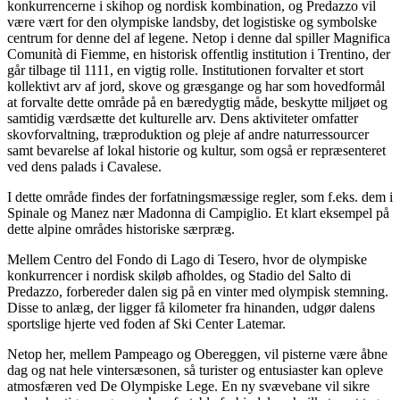
konkurrencerne i skihop og nordisk kombination, og Predazzo vil
være vært for den olympiske landsby, det logistiske og symbolske
centrum for denne del af legene. Netop i denne dal spiller Magnifica
Comunità di Fiemme, en historisk offentlig institution i Trentino, der
går tilbage til 1111, en vigtig rolle. Institutionen forvalter et stort
kollektivt arv af jord, skove og græsgange og har som hovedformål
at forvalte dette område på en bæredygtig måde, beskytte miljøet og
samtidig værdsætte det kulturelle arv. Dens aktiviteter omfatter
skovforvaltning, træproduktion og pleje af andre naturressourcer
samt bevarelse af lokal historie og kultur, som også er repræsenteret
ved dens palads i Cavalese.
I dette område findes der forfatningsmæssige regler, som f.eks. dem i
Spinale og Manez nær Madonna di Campiglio. Et klart eksempel på
dette alpine områdes historiske særpræg.
Mellem Centro del Fondo di Lago di Tesero, hvor de olympiske
konkurrencer i nordisk skiløb afholdes, og Stadio del Salto di
Predazzo, forbereder dalen sig på en vinter med olympisk stemning.
Disse to anlæg, der ligger få kilometer fra hinanden, udgør dalens
sportslige hjerte ved foden af Ski Center Latemar.
Netop her, mellem Pampeago og Obereggen, vil pisterne være åbne
dag og nat hele vintersæsonen, så turister og entusiaster kan opleve
atmosfæren ved De Olympiske Lege. En ny svævebane vil sikre