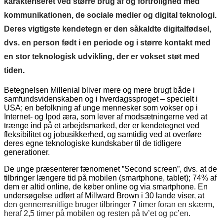
karakteriseret ved større brug af og fortrolighed med
kommunikationen, de sociale medier og digital teknologi.
Deres vigtigste kendetegn er den såkaldte digitalfødsel,
dvs. en person født i en periode og i større kontakt med
en stor teknologisk udvikling, der er vokset støt med
tiden.
Betegnelsen Millenial bliver mere og mere brugt både i
samfundsvidenskaben og i hverdagssproget – specielt i
USA; en befolkning af unge mennesker som vokser op i
Internet- og Ipod æra, som lever af modsætningerne ved at
trænge ind på et arbejdsmarked, der er kendetegnet ved
fleksibilitet og jobusikkerhed, og samtidig ved at overføre
deres egne teknologiske kundskaber til de tidligere
generationer.
De unge præsenterer fænomenet ”Second screen”, dvs. at de
tilbringer længere tid på mobilen (smartphone, tablet); 74% af
dem er altid online, de køber online og via smartphone. En
undersøgelse udført af Millward Brown i 30 lande viser, at
den gennemsnitlige bruger tilbringer 7 timer foran en skærm,
heraf 2,5 timer på mobilen og resten på tv’et og pc’en.