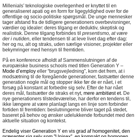
Millenials’ teknologiske overlegenhed er knyttet til en
generaliseret apati og en form for ligegyldighed over for de
offentlige og socio-politiske spørgsmål.
De unge mennesker
tager afstand fra de tidligere generationers overbevisninger,
værdier og idealer: deres tilgang er deduktiv, skeptisk og
realistisk. Denne tilgang forbindes til
presentismo, at være
der i nutiden
, eller tendensen til at leve livet dag efter dag:
her og nu, alt og straks, uden særlige visioner, projekter eller
bekymringer med hensyn til fremtiden.
På en konference afholdt af Sammenslutningen af de
europæiske business schools med titlen Generation Y –
Mode d’employ
eller “brugsvejledning”, kom det frem, at i
modsætning til de foregående generationer, fastsætter denne
generation nogle mål og stopper ikke før de er nået, i et
forsøg på konstant at forbedre sig selv. Efter de har nået
deres mål, fastsætter de straks et nyt,
mere ambitiøst et
. De
nye generationers tilstedeværelse, har derfor en tendens til,
ikke længere at være planlagt langs en linje som forbinder
fortiden til fremtiden: beslutningerne bliver taget på stedet,
baseret på behov og ønsker udelukkende forbundet med den
aktuelle situation og kontekst.
Endelig viser Generation Y en vis grad af homogenitet, den
præsenter sig selv som ”Unisex”, en kompakt og homogen