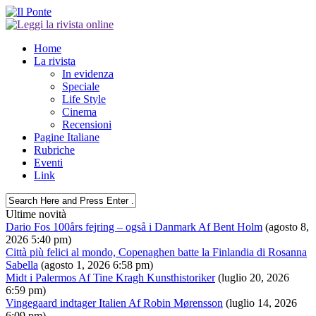
Home
La rivista
In evidenza
Speciale
Life Style
Cinema
Recensioni
Pagine Italiane
Rubriche
Eventi
Link
Ultime novità
Dario Fos 100års fejring – også i Danmark Af Bent Holm
(agosto 8,
2026 5:40 pm)
Città più felici al mondo, Copenaghen batte la Finlandia di Rosanna
Sabella
(agosto 1, 2026 6:58 pm)
Midt i Palermos Af Tine Kragh Kunsthistoriker
(luglio 20, 2026
6:59 pm)
Vingegaard indtager Italien Af Robin Mørensson
(luglio 14, 2026
6:09 pm)