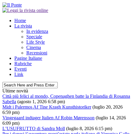
Home
La rivista
In evidenza
Speciale
Life Style
Cinema
Recensioni
Pagine Italiane
Rubriche
Eventi
Link
Ultime novità
Città più felici al mondo, Copenaghen batte la Finlandia di Rosanna
Sabella
(agosto 1, 2026 6:58 pm)
Midt i Palermos Af Tine Kragh Kunsthistoriker
(luglio 20, 2026
6:59 pm)
Vingegaard indtager Italien Af Robin Mørensson
(luglio 14, 2026
6:09 pm)
L’USUFRUTTO di Sandra Moll
(luglio 8, 2026 6:15 pm)
Per i danesi l’avventura quest’estate parla italiano di Veronica Gallo