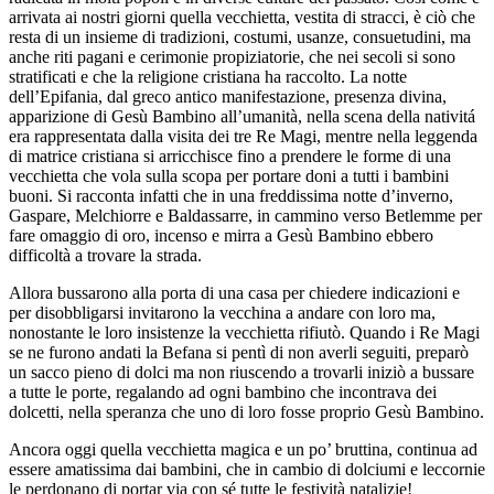
arrivata ai nostri giorni quella vecchietta, vestita di stracci, è ciò che
resta di un insieme di tradizioni, costumi, usanze, consuetudini, ma
anche riti pagani e cerimonie propiziatorie, che nei secoli si sono
stratificati e che la religione cristiana ha raccolto. La notte
dell’Epifania, dal greco antico manifestazione, presenza divina,
apparizione di Gesù Bambino all’umanità, nella scena della nativitá
era rappresentata dalla visita dei tre Re Magi, mentre nella leggenda
di matrice cristiana si arricchisce fino a prendere le forme di una
vecchietta che vola sulla scopa per portare doni a tutti i bambini
buoni. Si racconta infatti che in una freddissima notte d’inverno,
Gaspare, Melchiorre e Baldassarre, in cammino verso Betlemme per
fare omaggio di oro, incenso e mirra a Gesù Bambino ebbero
difficoltà a trovare la strada.
Allora bussarono alla porta di una casa per chiedere indicazioni e
per disobbligarsi invitarono la vecchina a andare con loro ma,
nonostante le loro insistenze la vecchietta rifiutò. Quando i Re Magi
se ne furono andati la Befana si pentì di non averli seguiti, preparò
un sacco pieno di dolci ma non riuscendo a trovarli iniziò a bussare
a tutte le porte, regalando ad ogni bambino che incontrava dei
dolcetti, nella speranza che uno di loro fosse proprio Gesù Bambino.
Ancora oggi quella vecchietta magica e un po’ bruttina, continua ad
essere amatissima dai bambini, che in cambio di dolciumi e leccornie
le perdonano di portar via con sé tutte le festività natalizie!