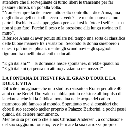
attendere che il sorvegliante di turno liberi le transenne per far
passare i turisti, un po’ alla volta.
“Non è sempre facile tenere tutto sotto controllo – dice Anna, una
degli otto angeli custodi – ecco …vede? – e mentre conversiamo
parte il fischietto – si appoggiano per scattarsi le foto e i selfie… ma
non si può fare! Perché il peso e la pressione alla lunga rovinano il
muro”.
Riferisce Anna di aver potuto stilare nel tempo una sorta di classifica
delle buone maniere fra i visitatori. Secondo la donna sarebbero i
cinesi i più indisciplinati, mentre gli scandinavi e gli spagnoli
figurano tra quelli più attenti e educati.
“E gli italiani?” – la domanda nasce spontanea, direbbe qualcuno
“E gli italiani (ci pensa un attimo) …stanno nel mezzo!”
LA FONTANA DI TREVI FRA IL GRAND TOUR E LA
DOLCE VITA
Difficile immaginare che uno studioso vissuto a Roma per oltre 40
anni come Bertel Thorvaldsen abbia potuto resistere all’impulso di
lanciare anche lui la fatidica monetina nelle acque del catino
marmoreo più famoso al mondo. Soprattutto ove si consideri che
ebbe il suo secondo atelier proprio a Palazzo Barberini, a pochi passi
quindi, dal celebre monumento.
Mentre si sa per certo che Hans Christian Andersen , a conclusione
del suo soggiorno romano, fece fermare la sua carrozza proprio