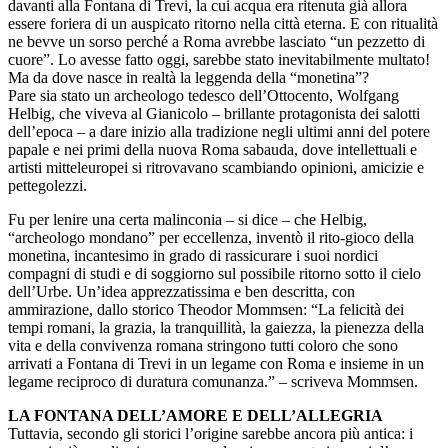
davanti alla Fontana di Trevi, la cui acqua era ritenuta già allora
essere foriera di un auspicato ritorno nella città eterna. E con ritualità
ne bevve un sorso perché a Roma avrebbe lasciato “un pezzetto di
cuore”. Lo avesse fatto oggi, sarebbe stato inevitabilmente multato!
Ma da dove nasce in realtà la leggenda della “monetina”?
Pare sia stato un archeologo tedesco dell’Ottocento, Wolfgang
Helbig, che viveva al Gianicolo – brillante protagonista dei salotti
dell’epoca – a dare inizio alla tradizione negli ultimi anni del potere
papale e nei primi della nuova Roma sabauda, dove intellettuali e
artisti mitteleuropei si ritrovavano scambiando opinioni, amicizie e
pettegolezzi.
Fu per lenire una certa malinconia – si dice – che Helbig,
“archeologo mondano” per eccellenza, inventò il rito-gioco della
monetina, incantesimo in grado di rassicurare i suoi nordici
compagni di studi e di soggiorno sul possibile ritorno sotto il cielo
dell’Urbe. Un’idea apprezzatissima e ben descritta, con
ammirazione, dallo storico Theodor Mommsen: “La felicità dei
tempi romani, la grazia, la tranquillità, la gaiezza, la pienezza della
vita e della convivenza romana stringono tutti coloro che sono
arrivati a Fontana di Trevi in un legame con Roma e insieme in un
legame reciproco di duratura comunanza.” – scriveva Mommsen.
LA FONTANA DELL’AMORE E DELL’ALLEGRIA
Tuttavia, secondo gli storici l’origine sarebbe ancora più antica: i