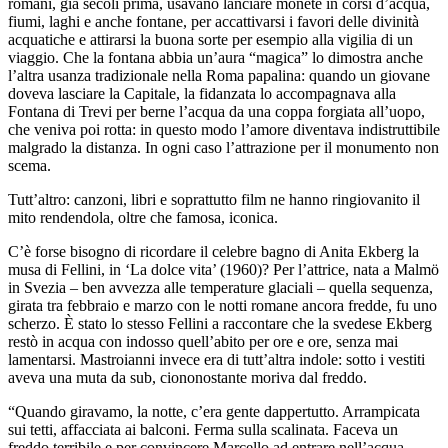
romani, già secoli prima, usavano lanciare monete in corsi d’acqua,
fiumi, laghi e anche fontane, per accattivarsi i favori delle divinità
acquatiche e attirarsi la buona sorte per esempio alla vigilia di un
viaggio. Che la fontana abbia un’aura “magica” lo dimostra anche
l’altra usanza tradizionale nella Roma papalina: quando un giovane
doveva lasciare la Capitale, la fidanzata lo accompagnava alla
Fontana di Trevi per berne l’acqua da una coppa forgiata all’uopo,
che veniva poi rotta: in questo modo l’amore diventava indistruttibile
malgrado la distanza. In ogni caso l’attrazione per il monumento non
scema.
Tutt’altro: canzoni, libri e soprattutto film ne hanno ringiovanito il
mito rendendola, oltre che famosa, iconica.
C’è forse bisogno di ricordare il celebre bagno di Anita Ekberg la
musa di Fellini, in ‘La dolce vita’ (1960)? Per l’attrice, nata a Malmö
in Svezia – ben avvezza alle temperature glaciali – quella sequenza,
girata tra febbraio e marzo con le notti romane ancora fredde, fu uno
scherzo. È stato lo stesso Fellini a raccontare che la svedese Ekberg
restò in acqua con indosso quell’abito per ore e ore, senza mai
lamentarsi. Mastroianni invece era di tutt’altra indole: sotto i vestiti
aveva una muta da sub, ciononostante moriva dal freddo.
“Quando giravamo, la notte, c’era gente dappertutto. Arrampicata
sui tetti, affacciata ai balconi. Ferma sulla scalinata. Faceva un
freddo terribile e per convincere Marcello ad entrare nell’acqua