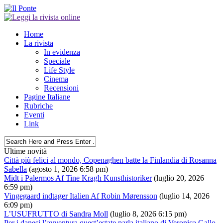
Home
La rivista
In evidenza
Speciale
Life Style
Cinema
Recensioni
Pagine Italiane
Rubriche
Eventi
Link
Ultime novità
Città più felici al mondo, Copenaghen batte la Finlandia di Rosanna
Sabella
(agosto 1, 2026 6:58 pm)
Midt i Palermos Af Tine Kragh Kunsthistoriker
(luglio 20, 2026
6:59 pm)
Vingegaard indtager Italien Af Robin Mørensson
(luglio 14, 2026
6:09 pm)
L’USUFRUTTO di Sandra Moll
(luglio 8, 2026 6:15 pm)
Per i danesi l’avventura quest’estate parla italiano di Veronica Gallo