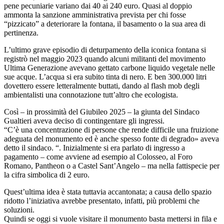
pene pecuniarie variano dai 40 ai 240 euro. Quasi al doppio
ammonta la sanzione amministrativa prevista per chi fosse
“pizzicato” a deteriorare la fontana, il basamento o la sua area di
pertinenza.
L’ultimo grave episodio di deturpamento della iconica fontana si
registrò nel maggio 2023 quando alcuni militanti del movimento
Ultima Generazione avevano gettato carbone liquido vegetale nelle
sue acque. L’acqua si era subito tinta di nero. E ben 300.000 litri
dovettero essere letteralmente buttati, dando al flash mob degli
ambientalisti una connotazione tutt’altro che ecologista.
Così – in prossimità del Giubileo 2025 – la giunta del Sindaco
Gualtieri aveva deciso di contingentare gli ingressi.
“C’è una concentrazione di persone che rende difficile una fruizione
adeguata del monumento ed è anche spesso fonte di degrado» aveva
detto il sindaco. “. Inizialmente si era parlato di ingresso a
pagamento – come avviene ad esempio al Colosseo, al Foro
Romano, Pantheon o a Castel Sant’Angelo – ma nella fattispecie per
la cifra simbolica di 2 euro.
Quest’ultima idea è stata tuttavia accantonata; a causa dello spazio
ridotto l’iniziativa avrebbe presentato, infatti, più problemi che
soluzioni.
Quindi se oggi si vuole visitare il monumento basta mettersi in fila e