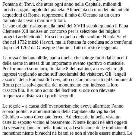
Fontana di Trevi, che attira ogni anno nella Capitale, milioni di
turisti da ogni angolo del pianeta. Alimentata da uno dei più antichi
acquedotti di Roma, rappresenta il mito di Oceano su un carro
trainato da cavalli marini e tritoni.
Le sue origini risalgono alla metà del XVIII secolo quando il Papa
Clemente XII indisse un concorso per la selezione dei migliori
progetti architettonici. Fu scelto quello dello scultore Nicola Salvi
che nel 1732 iniziò i lavori, ma la fontana fu conclusa solo trent’anni
dopo nel 1762 da Giuseppe Pannini. Tutto il resto è leggenda.
La ressa è incontenibile, pari a quella che spinge fuori dai cancelli
delle arene in attesa di un importante evento sportivo o musicale.
Per fortuna ci sono loro, fin dalle 8 del mattino, a sorvegliare gli
ingressi vegliando anche sull’incolumità dei visitatori. Gli “angeli
azzurri” della Fontana di Trevi, otto custodi incaricati dal Comune di
Roma per la salvaguardia del monumento con indosso la loro
casacca blu. Il suono acuto dei fischietti si ode con rilevante
frequenza a distanza di pochi secondi.
Le regole – a causa dell’overtourism che aveva allarmato l’anno
scorso politici e amministratori della Capitale alla vigilia del
Giubileo – sono diventate ferree. Ad elencarle in bella vista un
cartello esposto vicino al basamento. Niente liquidi né altri oggetti
da versare o lanciare nella fontana, ad esclusione delle tradizionali
monetine; niente bivacchi né bagni se non si vuole essere multati. Le