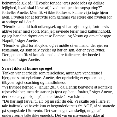
bekymrede gik på: ”Hvorfor forlade jeres gode jobs og dejlige
lejlighed, hvad skal I leve af, hvad med pensionsopsparing?”
fortæller Anette. Men fik vi ikke fodfæste, kunne vi jo tage hjem
igen. Frygten for at fortryde som gammel var større end frygten for
at springe ud i det.”
”Henrik har altid haft udlængsel, og vi har rejst meget, fortrinsvis
aktive ferier med sport. Men jeg savnede ferier med kulturindhold,
og jeg har altid drømt om at se Pompeji og Vesuv og om at besøge
Napoli,” siger Anette.
”Henrik er glad for at cykle, og vi mødte så en mand, der ejer en
restaurant, og som selv cykler og har en søn, der er cykelrytter.
Derigennem fik vi kontakt med andre italienere, der boede i
området,” siger Anette.
Svært ikke at kunne sproget
Tanken var at arbejde som rejseledere, arrangere vandreture i
bjergene samt cykelture. Anette, der oprindelig er ergoterapeut,
tilbyder også coaching og mindfulness.
”Vi flyttede herned 7. januar 2017, og Henrik begyndte at kontakte
rejseselskaber, men de starter jo først op hen i foråret,” siger Anette,
der ikke lægger skjul på, at det første år var hårdt:
”Du har sagt farvel til alt, og nu står du dér. Vi skulle også lære at
tale italiensk, vi havde kun et begynderkursus fra AOF, så vi startede
på sprogskole i Sorrento. Det var meget vanskeligt, nogle af
underviserne talte ikke engelsk. Det var en mavepuster ikke at