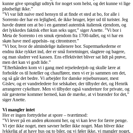
kunne give sprogligt udtryk for noget som helst, og det kunne vi lige
pludseligt ikke.”
”Vi var lidt naive med hensyn til at finde et sted at bo, for alle i
Sorrento der har en lejlighed, de ikke bruger, lejer ud til turister. Jeg
havde drømt om at bo i en gammel autentisk italiensk ejendom, og
det lykkedes faktisk efter kun seks uger,” siger Anette. ”Vi bor i
Meta de Sorrento i en smuk ejendom fra 1700-tallet, og vi har en
skøn have med appelsin- og citrontræer.”
”Vi bor, hvor de almindelige italienere bor. Supermarkederne er
endnu ikke rykket ind, der er små forretninger, slagtere og bagere,
og man sludrer ved kassen. Ens effektivitet bliver sat lidt på prøve,
men det kan vi godt lide.”
”Efterhånden kom vi i gang med rejselederjob og skulle lære at
forholde os til hoteller og chauffører, men vi er jo sammen om det,
og så går det bedre. Vi arbejder for danske rejsebureauer, mest
Gislev, og er vandreledere for selskaber, der tilbyder det, og Henrik
arrangerer cykelture. Men vi tilbyder også vandreture for private, og
når gæsterne kommer herned, kan de mærke, at vi brænder for det,”
siger Anette.
Vi mangler intet
Her er ingen fortrydelse at spore – tværtimod:
”Vi lever på en anden økonomi her, og vi kan leve for færre penge.
Vi ejer ikke noget, men savner heller ikke noget. Man bliver ikke
lykkelig af at have hus og to biler, og vi føler ikke, vi mangler noget,