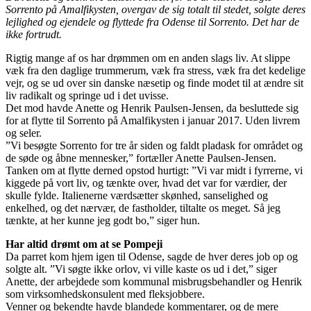
Sorrento på Amalfikysten, overgav de sig totalt til stedet, solgte deres
lejlighed og ejendele og flyttede fra Odense til Sorrento. Det har de
ikke fortrudt.
Rigtig mange af os har drømmen om en anden slags liv. At slippe
væk fra den daglige trummerum, væk fra stress, væk fra det kedelige
vejr, og se ud over sin danske næsetip og finde modet til at ændre sit
liv radikalt og springe ud i det uvisse.
Det mod havde Anette og Henrik Paulsen-Jensen, da besluttede sig
for at flytte til Sorrento på Amalfikysten i januar 2017. Uden livrem
og seler.
”Vi besøgte Sorrento for tre år siden og faldt pladask for området og
de søde og åbne mennesker,” fortæller Anette Paulsen-Jensen.
Tanken om at flytte derned opstod hurtigt: ”Vi var midt i fyrrerne, vi
kiggede på vort liv, og tænkte over, hvad det var for værdier, der
skulle fylde. Italienerne værdsætter skønhed, sanselighed og
enkelhed, og det nærvær, de fastholder, tiltalte os meget. Så jeg
tænkte, at her kunne jeg godt bo,” siger hun.
Har altid drømt om at se Pompeji
Da parret kom hjem igen til Odense, sagde de hver deres job op og
solgte alt. ”Vi søgte ikke orlov, vi ville kaste os ud i det,” siger
Anette, der arbejdede som kommunal misbrugsbehandler og Henrik
som virksomhedskonsulent med fleksjobbere.
Venner og bekendte havde blandede kommentarer, og de mere