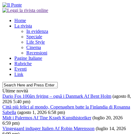
Home
La rivista
In evidenza
Speciale
Life Style
Cinema
Recensioni
Pagine Italiane
Rubriche
Eventi
Link
Ultime novità
Dario Fos 100års fejring – også i Danmark Af Bent Holm
(agosto 8,
2026 5:40 pm)
Città più felici al mondo, Copenaghen batte la Finlandia di Rosanna
Sabella
(agosto 1, 2026 6:58 pm)
Midt i Palermos Af Tine Kragh Kunsthistoriker
(luglio 20, 2026
6:59 pm)
Vingegaard indtager Italien Af Robin Mørensson
(luglio 14, 2026
6:09 pm)