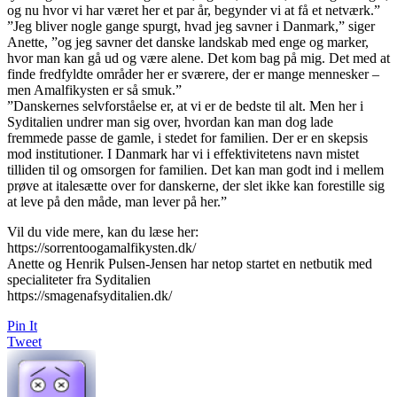
og nu hvor vi har været her et par år, begynder vi at få et netværk.”
”Jeg bliver nogle gange spurgt, hvad jeg savner i Danmark,” siger
Anette, ”og jeg savner det danske landskab med enge og marker,
hvor man kan gå ud og være alene. Det kom bag på mig. Det med at
finde fredfyldte områder her er sværere, der er mange mennesker –
men Amalfikysten er så smuk.”
”Danskernes selvforståelse er, at vi er de bedste til alt. Men her i
Syditalien undrer man sig over, hvordan kan man dog lade
fremmede passe de gamle, i stedet for familien. Der er en skepsis
mod institutioner. I Danmark har vi i effektivitetens navn mistet
tilliden til og omsorgen for familien. Det kan man godt ind i mellem
prøve at italesætte over for danskerne, der slet ikke kan forestille sig
at leve på den måde, man lever på her.”
Vil du vide mere, kan du læse her:
https://sorrentoogamalfikysten.dk/
Anette og Henrik Pulsen-Jensen har netop startet en netbutik med
specialiteter fra Syditalien
https://smagenafsyditalien.dk/
Pin It
Tweet